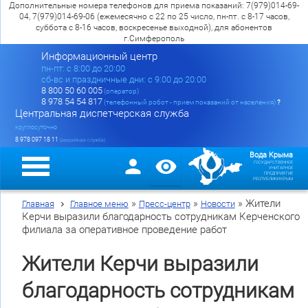
Дополнительные номера телефонов для приема показаний: 7(979)014-69-
04, 7(979)014-69-06 (ежемесячно с 22 по 25 число, пн-пт. с 8-17 часов,
суббота с 8-16 часов, воскресенье выходной), для абонентов
г.Симферополь
Информационный центр
пн-пт: c 8:00 до 20:00
сб-вс и праздничные дни: с 9:00 до 20:00
8 800 50 60 005
(оператор)
8 978 54 54 817
(телефонный робот - прием показаний от населения)
?
Центральная диспетчерская служба
круглосуточно
8 978 097 18 11
(аварийная служба)
Вода Крыма
ГОСУДАРСТВЕННОЕ
УНИТАРНОЕ
ПРЕДПРИЯТИЕ
РЕСПУБЛИКИ КРЫМ
»
»
»
Жители
Главная
Главное меню
Пресс-центр
Новости
Керчи выразили благодарность сотрудникам Керченского
филиала за оперативное проведение работ
Жители Керчи выразили
благодарность сотрудникам