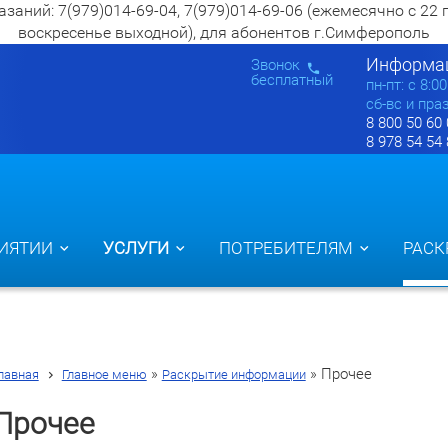
ий: 7(979)014-69-04, 7(979)014-69-06 (ежемесячно с 22 по 2
воскресенье выходной), для абонентов г.Симферополь
Информац
Звонок
бесплатный
пн-пт: c 8:0
сб-вс и пра
8 800 50 60
8 978 54 54
ИЯТИИ
УСЛУГИ
ПОТРЕБИТЕЛЯМ
РАСК
»
»
Прочее
лавная
Главное меню
Раскрытие информации
Прочее