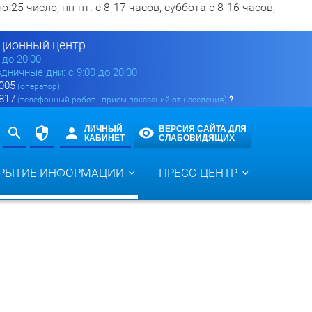
5 число, пн-пт. с 8-17 часов, суббота с 8-16 часов,
ионный центр
0 до 20:00
здничные дни: с 9:00 до 20:00
 005
(оператор)
 817
(телефонный робот - прием показаний от населения)
?
ЛИЧНЫЙ
ВЕРСИЯ САЙТА ДЛЯ
КАБИНЕТ
СЛАБОВИДЯЩИХ
РЫТИЕ ИНФОРМАЦИИ
ПРЕСС-ЦЕНТР