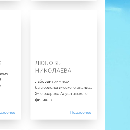
К
ЛЮБОВЬ
НИКОЛАЕВА
вому
й
лаборант химико-
о
бактериологического анализа
3-го разряда Алуштинского
филиала
дробнее
Подробнее