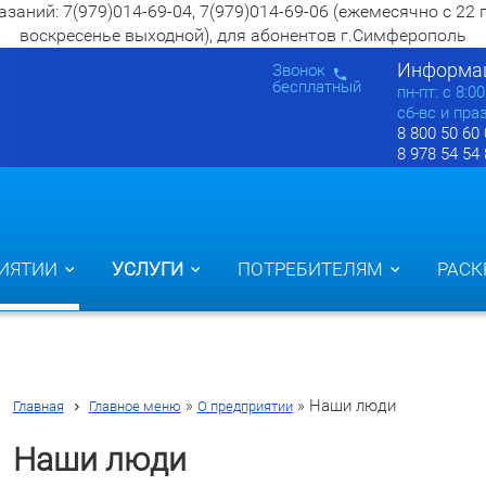
ий: 7(979)014-69-04, 7(979)014-69-06 (ежемесячно с 22 по 2
воскресенье выходной), для абонентов г.Симферополь
Информац
Звонок
бесплатный
пн-пт: c 8:0
сб-вс и пра
8 800 50 60
8 978 54 54
ИЯТИИ
УСЛУГИ
ПОТРЕБИТЕЛЯМ
РАСК
»
»
Наши люди
Главная
Главное меню
О предприятии
Наши люди