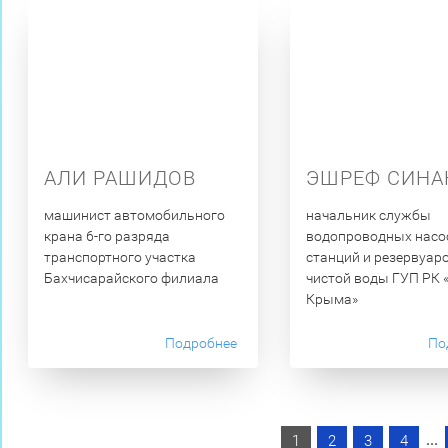
АЛИ РАШИДОВ
ЭШРЕФ СИНА
машинист автомобильного
начальник службы
крана 6-го разряда
водопроводных насо
транспортного участка
станций и резервуар
Бахчисарайского филиала
чистой воды ГУП РК 
Крыма»
Подробнее
По
...
1
2
3
4