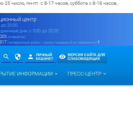
5 число, пн-пт. с 8-17 часов, суббота с 8-16 часов,
ионный центр
0 до 20:00
здничные дни: с 9:00 до 20:00
 005
(оператор)
 817
(телефонный робот - прием показаний от населения)
?
ЛИЧНЫЙ
ВЕРСИЯ САЙТА ДЛЯ
КАБИНЕТ
СЛАБОВИДЯЩИХ
РЫТИЕ ИНФОРМАЦИИ
ПРЕСС-ЦЕНТР