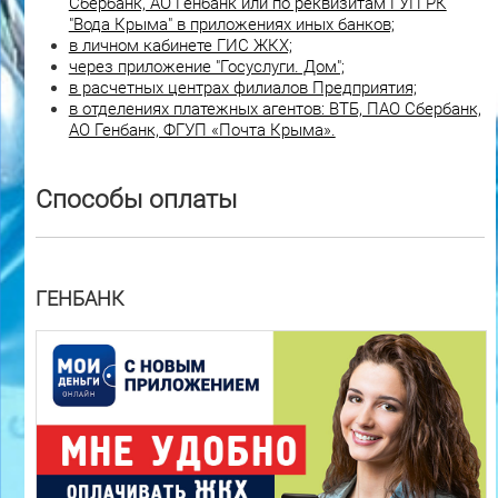
Сбербанк, АО Генбанк или по реквизитам ГУП РК
"Вода Крыма" в приложениях иных банков;
в личном кабинете ГИС ЖКХ;
через приложение "Госуслуги. Дом";
в расчетных центрах филиалов Предприятия;
в отделениях платежных агентов: ВТБ, ПАО Сбербанк,
АО Генбанк, ФГУП «Почта Крыма».
Способы оплаты
ГЕНБАНК