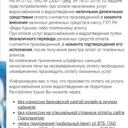
РФ от 07.02.1992 № 2300-1 (ред. от 18.07.2019) «О защите
прав потребителей» при оплате населением услуг
водоснабжения и водоотведения
наличными денежными
средствами
оплата считается произведенной
с момента
внесения
наличных денежных средств в кассу ГУП РК
«Вода Крыма» либо платежному агенту.
При оплате услуг водоснабжения и водоотведения путем
безналичного перевода
денежных средств оплата
считается произведенной,
с момента подтверждения его
исполнения
, после получения реестра оплат от платежных
агентов.
Во избежание применения штрафных санкций,
начисления пени за несвоевременную оплату необходимо
своевременно производить оплату оказанных услуг.
Информируем вас о том, что произвести оплату за услуги
водоснабжения и/или водоотведения на территории
Республики Крым Вы можете через:
без комиссии банковской картой онлайн в личном
кабинете;
без комиссии на специальной странице оплаты сайта
Предприятия;
через приложения (мобильный банк) от ВТБ, ПАО