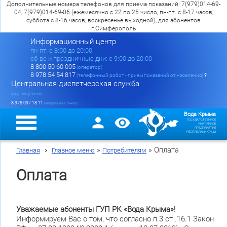
Дополнительные номера телефонов для приема показаний: 7(979)014-69-
04, 7(979)014-69-06 (ежемесячно с 22 по 25 число, пн-пт. с 8-17 часов,
суббота с 8-16 часов, воскресенье выходной), для абонентов
г.Симферополь
Информационный центр
пн-пт: c 8:00 до 20:00
сб-вс и праздничные дни: с 9:00 до 20:00
8 800 50 60 005
(оператор)
8 978 54 54 817
(телефонный робот - прием показаний от населения)
?
Центральная диспетчерская служба
круглосуточно
8 978 097 18 11
(аварийная служба)
Вода Крыма
ГОСУДАРСТВЕННОЕ
УНИТАРНОЕ
ПРЕДПРИЯТИЕ
РЕСПУБЛИКИ КРЫМ
»
»
Оплата
Главная
Главное меню
Потребителям
Оплата
Уважаемые абоненты ГУП РК «Вода Крыма»!
Информируем Вас о том, что согласно п.3 ст .16.1 Закон