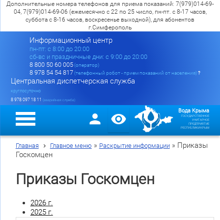
Дополнительные номера телефонов для приема показаний: 7(979)014-69-
04, 7(979)014-69-06 (ежемесячно с 22 по 25 число, пн-пт. с 8-17 часов,
суббота с 8-16 часов, воскресенье выходной), для абонентов
г.Симферополь
Информационный центр
пн-пт: c 8:00 до 20:00
сб-вс и праздничные дни: с 9:00 до 20:00
8 800 50 60 005
(оператор)
8 978 54 54 817
(телефонный робот - прием показаний от населения)
?
Центральная диспетчерская служба
круглосуточно
8 978 097 18 11
(аварийная служба)
Вода Крыма
ГОСУДАРСТВЕННОЕ
УНИТАРНОЕ
ПРЕДПРИЯТИЕ
РЕСПУБЛИКИ КРЫМ
»
»
Приказы
Главная
Главное меню
Раскрытие информации
Госкомцен
Приказы Госкомцен
2026 г.
2025 г.