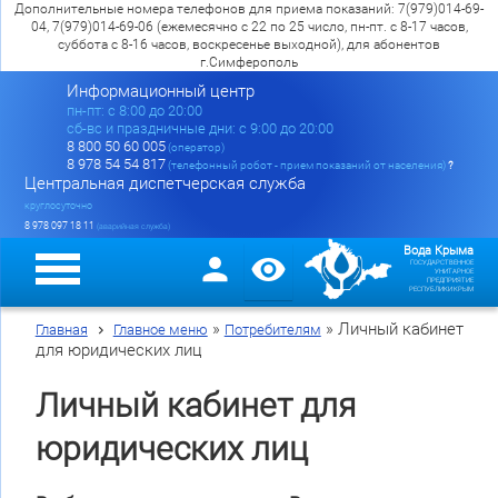
Дополнительные номера телефонов для приема показаний: 7(979)014-69-
04, 7(979)014-69-06 (ежемесячно с 22 по 25 число, пн-пт. с 8-17 часов,
суббота с 8-16 часов, воскресенье выходной), для абонентов
г.Симферополь
Информационный центр
пн-пт: c 8:00 до 20:00
сб-вс и праздничные дни: с 9:00 до 20:00
8 800 50 60 005
(оператор)
8 978 54 54 817
(телефонный робот - прием показаний от населения)
?
Центральная диспетчерская служба
круглосуточно
8 978 097 18 11
(аварийная служба)
Вода Крыма
ГОСУДАРСТВЕННОЕ
УНИТАРНОЕ
ПРЕДПРИЯТИЕ
РЕСПУБЛИКИ КРЫМ
»
»
Личный кабинет
Главная
Главное меню
Потребителям
для юридических лиц
Личный кабинет для
юридических лиц