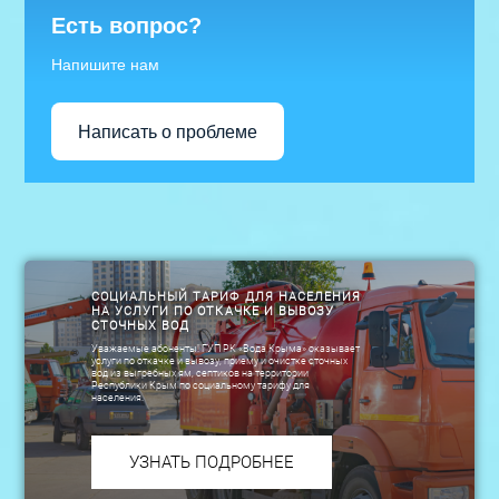
Есть вопрос?
Напишите нам
Написать о проблеме
СОЦИАЛЬНЫЙ ТАРИФ ДЛЯ НАСЕЛЕНИЯ
НА УСЛУГИ ПО ОТКАЧКЕ И ВЫВОЗУ
СТОЧНЫХ ВОД
Уважаемые абоненты! ГУП РК «Вода Крыма» оказывает
услуги по откачке и вывозу, приему и очистке сточных
вод из выгребных ям, септиков на территории
Республики Крым по социальному тарифу для
населения.
УЗНАТЬ ПОДРОБНЕЕ