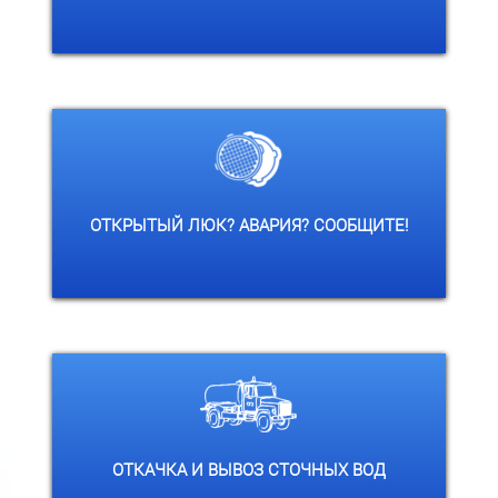
Сообщите о проблеме нашей
диспетчерской службе
ОТКРЫТЫЙ ЛЮК? АВАРИЯ? СООБЩИТЕ!
Откачка и вывоз сточных вод для
населения по социальному тарифу
ОТКАЧКА И ВЫВОЗ СТОЧНЫХ ВОД