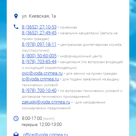
ул. Киевская, 1а
8 (3652) 27-10-53
-
приемная
8 (3652) 27-49-45
-
начальник канцелярии (запись на
прием граждан)
8 (978) 097-18-11
-
центральная диспетчерская служба
(круглосуточно)
8 (800) 50-60-005
-
информационный центр
8 (978) 703-85-44
-
канцелярия (по вопросам входящей
и исходящей корреспонденции)
ovc@voda.crimea.ru
-
для записи на прием граждан
ic@voda.crimea.ru
-
для подачи заявлений на выдачу
технических условий
8 (978) 700-10-40
-
по вопросам технических условий и
договоров технических присоединений
zakupki@voda.crimea.ru
-
- для направления
коммерческих предложений
8:00-17:00
(пн-пт);
12:00-13:00
перерыв:
ur.aemirc.adov@eciffo