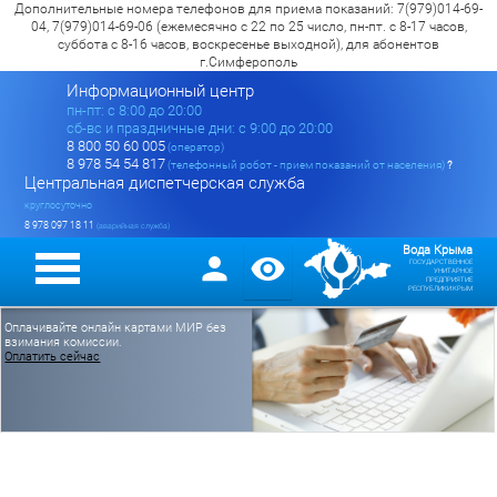
Дополнительные номера телефонов для приема показаний: 7(979)014-69-
04, 7(979)014-69-06 (ежемесячно с 22 по 25 число, пн-пт. с 8-17 часов,
суббота с 8-16 часов, воскресенье выходной), для абонентов
г.Симферополь
Информационный центр
пн-пт: c 8:00 до 20:00
сб-вс и праздничные дни: с 9:00 до 20:00
8 800 50 60 005
(оператор)
8 978 54 54 817
(телефонный робот - прием показаний от населения)
?
Центральная диспетчерская служба
круглосуточно
8 978 097 18 11
(аварийная служба)
Вода Крыма
ГОСУДАРСТВЕННОЕ
УНИТАРНОЕ
ПРЕДПРИЯТИЕ
РЕСПУБЛИКИ КРЫМ
Оплачивайте онлайн картами МИР без
взимания комиссии.
Оплатить сейчас