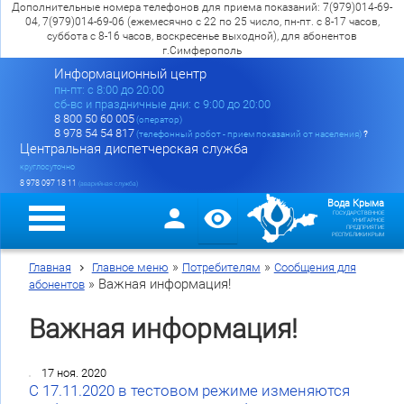
Дополнительные номера телефонов для приема показаний: 7(979)014-69-
04, 7(979)014-69-06 (ежемесячно с 22 по 25 число, пн-пт. с 8-17 часов,
суббота с 8-16 часов, воскресенье выходной), для абонентов
г.Симферополь
Информационный центр
пн-пт: c 8:00 до 20:00
сб-вс и праздничные дни: с 9:00 до 20:00
8 800 50 60 005
(оператор)
8 978 54 54 817
(телефонный робот - прием показаний от населения)
?
Центральная диспетчерская служба
круглосуточно
8 978 097 18 11
(аварийная служба)
Вода Крыма
ГОСУДАРСТВЕННОЕ
УНИТАРНОЕ
ПРЕДПРИЯТИЕ
РЕСПУБЛИКИ КРЫМ
»
»
Главная
Главное меню
Потребителям
Сообщения для
»
Важная информация!
абонентов
Важная информация!
17 ноя. 2020
С 17.11.2020 в тестовом режиме изменяются