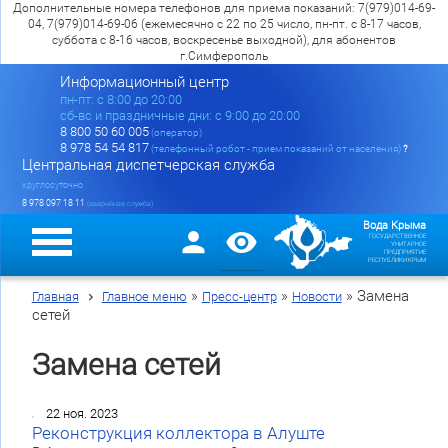
Дополнительные номера телефонов для приема показаний: 7(979)014-69-
04, 7(979)014-69-06 (ежемесячно с 22 по 25 число, пн-пт. с 8-17 часов,
суббота с 8-16 часов, воскресенье выходной), для абонентов
г.Симферополь
Информационный центр
пн-пт: c 8:00 до 20:00
сб-вс и праздничные дни: с 9:00 до 20:00
8 800 50 60 005
(оператор)
8 978 54 54 817
(телефонный робот - прием показаний от населения)
?
Центральная диспетчерская служба
круглосуточно
8 978 097 18 11
(аварийная служба)
Вода Крыма
ГОСУДАРСТВЕННОЕ
УНИТАРНОЕ
ПРЕДПРИЯТИЕ
РЕСПУБЛИКИ КРЫМ
»
»
»
Замена
Главная
Главное меню
Пресс-центр
Новости
сетей
Замена сетей
22 ноя. 2023
Реконструкция коллектора в Алуште