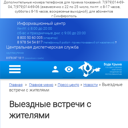
Дополнительные номера телефонов для приема показаний: 7(979)014-69-
04, 7(979)014-69-06 (ежемесячно с 22 по 25 число, пн-пт. с 8-17 часов,
суббота с 8-16 часов, воскресенье выходной), для абонентов
г.Симферополь
Информационный центр
пн-пт: c 8:00 до 20:00
сб-вс и праздничные дни: с 9:00 до 20:00
8 800 50 60 005
(оператор)
8 978 54 54 817
(телефонный робот - прием показаний от населения)
?
Центральная диспетчерская служба
круглосуточно
8 978 097 18 11
(аварийная служба)
Вода Крыма
ГОСУДАРСТВЕННОЕ
УНИТАРНОЕ
ПРЕДПРИЯТИЕ
РЕСПУБЛИКИ КРЫМ
»
»
»
Выездные
Главная
Главное меню
Пресс-центр
Новости
встречи с жителями
Выездные встречи с
жителями