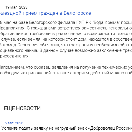
19 мая. 2023
Выездной прием граждан в Белогорске
8 мая на базе Белогорского филиала ГУП РК "Вода Крыма" про
редприятия. С гражданами встретился заместитель генерально
братившимся требовались разъяснения о возможности техноло
 случае, если земля, на которой стоит дом, находится в собстве
агомед Сергеевич объяснил, что гражданину необходимо обрат
оциального найма. В данном случае возможно заключение трех
рисоединения.
апоминаем, что образец заявления на получение технических у
еобходимых приложений, а также алгоритм действий можно на
ЕЩЕ НОВОСТИ
5 авг. 2026
Успейте подать заявку на нагрудный знак «Доброволец России»