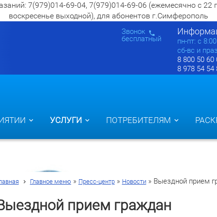
ий: 7(979)014-69-04, 7(979)014-69-06 (ежемесячно с 22 по 2
воскресенье выходной), для абонентов г.Симферополь
Информац
Звонок
бесплатный
пн-пт: c 8:0
сб-вс и пра
8 800 50 60
8 978 54 54
ИЯТИИ
УСЛУГИ
ПОТРЕБИТЕЛЯМ
РАСК
»
»
»
Выездной прием г
лавная
Главное меню
Пресс-центр
Новости
Выездной прием граждан