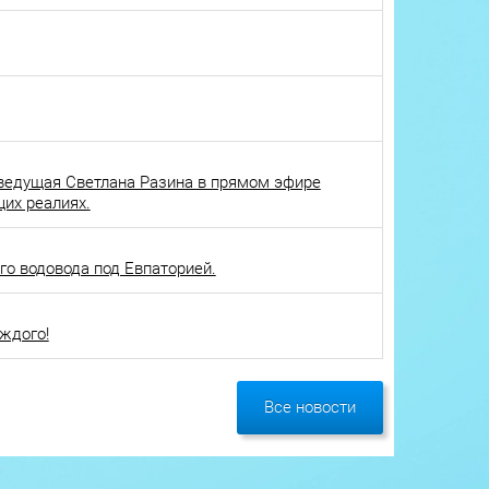
ведущая Светлана Разина в прямом эфире
щих реалиях.
о водовода под Евпаторией.
ждого!
Все новости