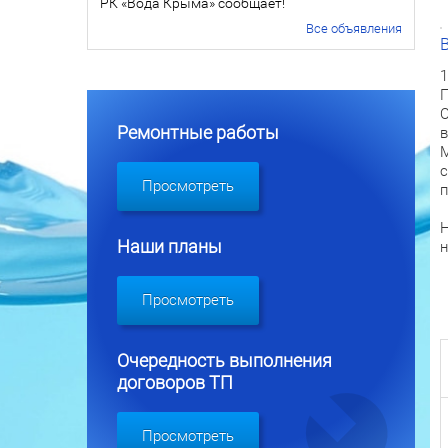
РК «Вода Крыма» сообщает!
Все объявления
1
П
О
Ремонтные работы
в
М
с
Просмотреть
п
Н
Наши планы
н
Просмотреть
Очередность выполнения
договоров ТП
Просмотреть