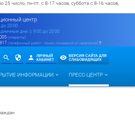
5 число, пн-пт. с 8-17 часов, суббота с 8-16 часов,
ионный центр
0 до 20:00
здничные дни: с 9:00 до 20:00
 005
(оператор)
 817
(телефонный робот - прием показаний от населения)
?
ЛИЧНЫЙ
ВЕРСИЯ САЙТА ДЛЯ
КАБИНЕТ
СЛАБОВИДЯЩИХ
РЫТИЕ ИНФОРМАЦИИ
ПРЕСС-ЦЕНТР
раждан