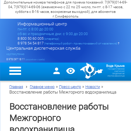
Дополнительные номера телефонов для приема показаний: 7(979)014-69-
04, 7(979)014-69-06 (ежемесячно с 22 по 25 число, пн-пт. с 8-17 часов,
суббота с 8-16 часов, воскресенье выходной), для абонентов
г.Симферополь
Информационный центр
пн-пт: c 8:00 до 20:00
сб-вс и праздничные дни: с 9:00 до 20:00
8 800 50 60 005
(оператор)
8 978 54 54 817
(телефонный робот - прием показаний от населения)
?
Центральная диспетчерская служба
круглосуточно
8 978 097 18 11
(аварийная служба)
Вода Крыма
ГОСУДАРСТВЕННОЕ
УНИТАРНОЕ
ПРЕДПРИЯТИЕ
РЕСПУБЛИКИ КРЫМ
»
»
»
Главная
Главное меню
Пресс-центр
Новости
Восстановление работы Межгорного водохранилища
Восстановление работы
Межгорного
водохранилища