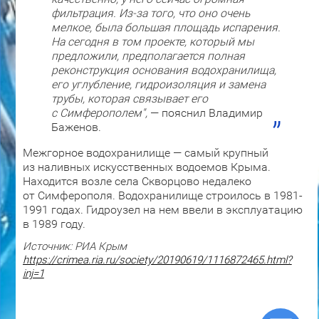
фильтрация. Из-за того, что оно очень
мелкое, была большая площадь испарения.
На сегодня в том проекте, который мы
предложили, предполагается полная
реконструкция основания водохранилища,
его углубление, гидроизоляция и замена
трубы, которая связывает его
с Симферополем",
— пояснил Владимир
Баженов.
Межгорное водохранилище — самый крупный
из наливных искусственных водоемов Крыма.
Находится возле села Скворцово недалеко
от Симферополя. Водохранилище строилось в 1981-
1991 годах. Гидроузел на нем ввели в эксплуатацию
в 1989 году.
Источник: РИА Крым
https://crimea.ria.ru/society/20190619/1116872465.html?
inj=1