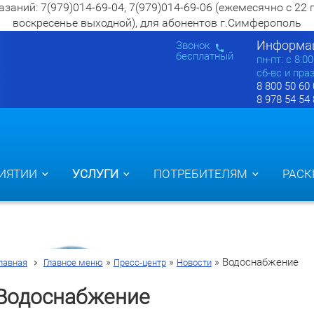
ий: 7(979)014-69-04, 7(979)014-69-06 (ежемесячно с 22 по 2
воскресенье выходной), для абонентов г.Симферополь
Информац
Звонок
бесплатный
пн-пт: c 8:0
сб-вс и пра
8 800 50 60
8 978 54 54
ИЯТИИ
УСЛУГИ
ПОТРЕБИТЕЛЯМ
РАСК
»
»
»
Водоснабжение
лавная
Главное меню
Пресс-центр
Новости
Водоснабжение