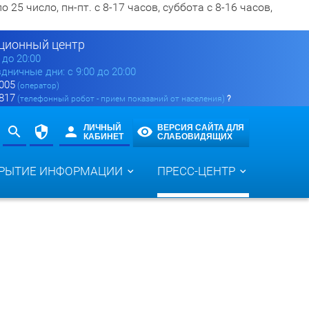
5 число, пн-пт. с 8-17 часов, суббота с 8-16 часов,
ионный центр
0 до 20:00
здничные дни: с 9:00 до 20:00
 005
(оператор)
 817
(телефонный робот - прием показаний от населения)
?
ЛИЧНЫЙ
ВЕРСИЯ САЙТА ДЛЯ
КАБИНЕТ
СЛАБОВИДЯЩИХ
РЫТИЕ ИНФОРМАЦИИ
ПРЕСС-ЦЕНТР