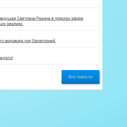
ведущая Светлана Разина в прямом эфире
щих реалиях.
о водовода под Евпаторией.
ждого!
Все новости