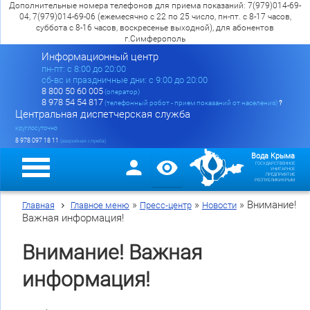
Дополнительные номера телефонов для приема показаний: 7(979)014-69-
04, 7(979)014-69-06 (ежемесячно с 22 по 25 число, пн-пт. с 8-17 часов,
суббота с 8-16 часов, воскресенье выходной), для абонентов
г.Симферополь
Информационный центр
пн-пт: c 8:00 до 20:00
сб-вс и праздничные дни: с 9:00 до 20:00
8 800 50 60 005
(оператор)
8 978 54 54 817
(телефонный робот - прием показаний от населения)
?
Центральная диспетчерская служба
круглосуточно
8 978 097 18 11
(аварийная служба)
Вода Крыма
ГОСУДАРСТВЕННОЕ
УНИТАРНОЕ
ПРЕДПРИЯТИЕ
РЕСПУБЛИКИ КРЫМ
»
»
»
Внимание!
Главная
Главное меню
Пресс-центр
Новости
Важная информация!
Внимание! Важная
информация!