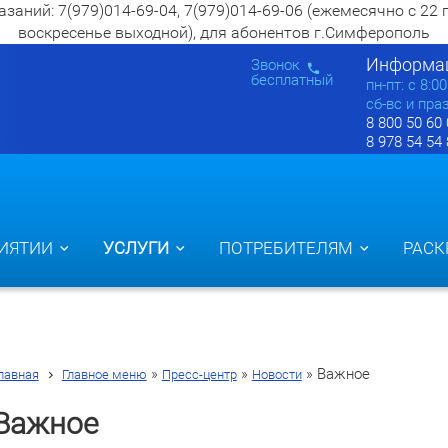
ий: 7(979)014-69-04, 7(979)014-69-06 (ежемесячно с 22 по 2
воскресенье выходной), для абонентов г.Симферополь
Информац
Звонок
бесплатный
пн-пт: c 8:0
сб-вс и пра
8 800 50 60
8 978 54 54
ИЯТИИ
УСЛУГИ
ПОТРЕБИТЕЛЯМ
РАСК
»
»
»
Важное
лавная
Главное меню
Пресс-центр
Новости
Важное