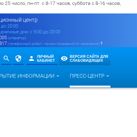
5 число, пн-пт. с 8-17 часов, суббота с 8-16 часов,
ионный центр
0 до 20:00
здничные дни: с 9:00 до 20:00
 005
(оператор)
 817
(телефонный робот - прием показаний от населения)
?
ЛИЧНЫЙ
ВЕРСИЯ САЙТА ДЛЯ
КАБИНЕТ
СЛАБОВИДЯЩИХ
РЫТИЕ ИНФОРМАЦИИ
ПРЕСС-ЦЕНТР