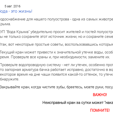
5 авг. 2016
ода - это жизнь!
одоснабжение для нашего полуострова - одна из самых животре
Крыма.
УП "Вода Крыма" убедительно просит жителей и гостей полуост
ы не только сохраните этот источник жизни, но и сохраните се
так, вот некоторые простые советы, воспользовавшись которым
Текущий кран может привести к значительной утечке воды, особе
ремя. Проверьте все краны и, при необходимости, замените их.
Проверьте водопроводную систему - нет ли утечек, особенно пр
то запорная арматура бачка работает исправно, достаточно в во
екоторое время на дне чаши появится какой-то оттенок, то уте
бнаружите.
Закрывайте к
ран, когда чистите зубы, бреетесь, моете руки, посу
ВАЖНО!
Неисправный кран за сутки может "накап
ПОМНИТЕ!