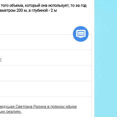
того объема, который она использует, то за год
метром 200 м, а глубиной - 2 м
!
ведущая Светлана Разина в прямом эфире
щих реалиях.