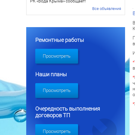
РК «Вода Крыма» сообщает!
Все объявления
В
В
Г
Ремонтные работы
в
И
Просмотреть
*
в
Наши планы
*
ч
н
Просмотреть
о
*
Очередность выполнения
договоров ТП
Просмотреть