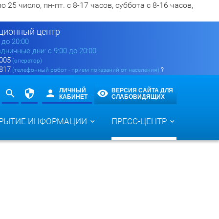
5 число, пн-пт. с 8-17 часов, суббота с 8-16 часов,
ионный центр
0 до 20:00
здничные дни: с 9:00 до 20:00
 005
(оператор)
 817
(телефонный робот - прием показаний от населения)
?
ЛИЧНЫЙ
ВЕРСИЯ САЙТА ДЛЯ
КАБИНЕТ
СЛАБОВИДЯЩИХ
РЫТИЕ ИНФОРМАЦИИ
ПРЕСС-ЦЕНТР