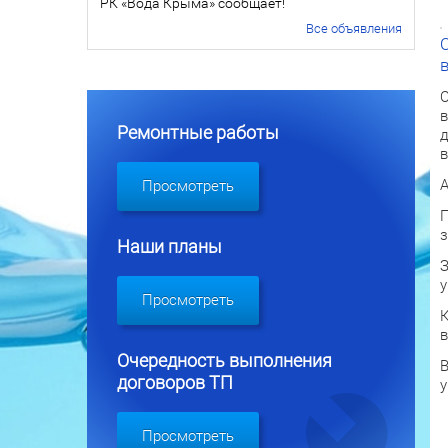
РК «Вода Крыма» сообщает!
Все объявления
О
в
Ремонтные работы
д
в
А
Просмотреть
П
з
Наши планы
З
у
Просмотреть
К
в
Очередность выполнения
В
договоров ТП
у
Просмотреть