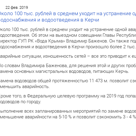
22 фев. 2019
Около 100 тыс. рублей в среднем уходит на устранение 
водоснабжения и водоотведения в Керчи
коло 100 тыс. рублей в среднем уходит на устранение одной ав
одоотведения. Об этом на выездном совещании Главы Республи
иректор ГУП РК «Вода Крыма» Владимир Баженов. Он также подч
одоснабжения и водоотведения в Керчи произошло более 2 тыс.
варийные ситуации, изношенность сетей – все это приводит к е
о словам Владимира Баженова, для решения этой и других про
амена основных магистральных водоводов, питающих Керчь.
амена водоводов общей протяженностью 11 473 м. позволит сэк
меньшить аварийность.
роме того, в Федеральную целевую программу на 2019 год попа
одоводов по городу.
ыполнение всех запланированных мероприятий по замене водо
меньшение аварийности на 5-10 % и позволит сэкономить 3 - 4 