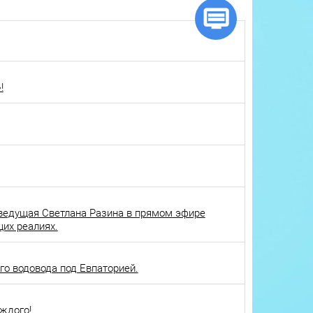
!
ведущая Светлана Разина в прямом эфире
щих реалиях.
о водовода под Евпаторией.
ждого!