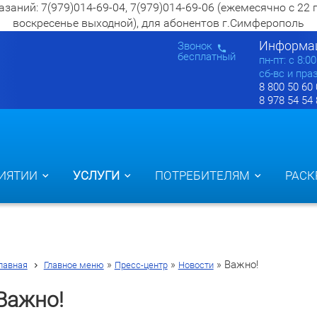
ий: 7(979)014-69-04, 7(979)014-69-06 (ежемесячно с 22 по 2
воскресенье выходной), для абонентов г.Симферополь
Информац
Звонок
бесплатный
пн-пт: c 8:0
сб-вс и пра
8 800 50 60
8 978 54 54
ИЯТИИ
УСЛУГИ
ПОТРЕБИТЕЛЯМ
РАСК
»
»
»
Важно!
лавная
Главное меню
Пресс-центр
Новости
Важно!