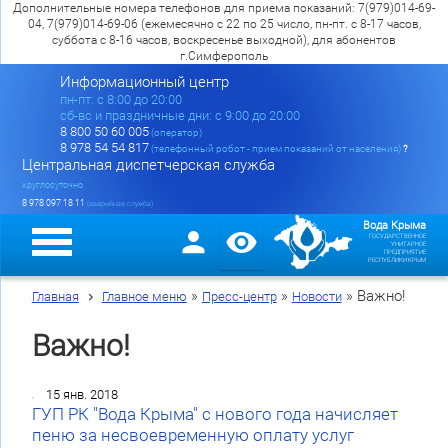
Дополнительные номера телефонов для приема показаний: 7(979)014-69-
04, 7(979)014-69-06 (ежемесячно с 22 по 25 число, пн-пт. с 8-17 часов,
суббота с 8-16 часов, воскресенье выходной), для абонентов
г.Симферополь
Информационный центр
пн-пт: c 8:00 до 20:00
сб-вс и праздничные дни: с 9:00 до 20:00
8 800 50 60 005
(оператор)
8 978 54 54 817
(телефонный робот - прием показаний от населения)
?
Центральная диспетчерская служба
круглосуточно
8 978 097 18 11
(аварийная служба)
Вода Крыма
ГОСУДАРСТВЕННОЕ
УНИТАРНОЕ
ПРЕДПРИЯТИЕ
РЕСПУБЛИКИ КРЫМ
»
»
»
Важно!
Главная
Главное меню
Пресс-центр
Новости
Важно!
15 янв. 2018
ГУП РК "Вода Крыма" с нового года начисляет
пеню за несвоевременную оплату услуг