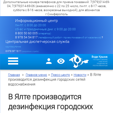
Дополнительные номера телефонов для приема показаний: 7(979)014-69-
04, 7(979)014-69-06 (ежемесячно с 22 по 25 число, пн-пт. с 8-17 часов,
суббота с 8-16 часов, воскресенье выходной), для абонентов
г.Симферополь
Информационный центр
пн-пт: c 8:00 до 20:00
сб-вс и праздничные дни: с 9:00 до 20:00
8 800 50 60 005
(оператор)
8 978 54 54 817
(телефонный робот - прием показаний от населения)
?
Центральная диспетчерская служба
круглосуточно
8 978 097 18 11
(аварийная служба)
Вода Крыма
ГОСУДАРСТВЕННОЕ
УНИТАРНОЕ
ПРЕДПРИЯТИЕ
РЕСПУБЛИКИ КРЫМ
»
»
»
В Ялте
Главная
Главное меню
Пресс-центр
Новости
производится дезинфекция городских сетей
водоснабжения
В Ялте производится
дезинфекция городских