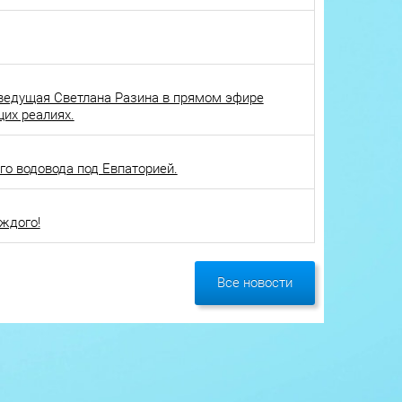
ведущая Светлана Разина в прямом эфире
щих реалиях.
о водовода под Евпаторией.
ждого!
Все новости