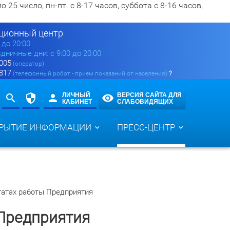
5 число, пн-пт. с 8-17 часов, суббота с 8-16 часов,
ионный центр
0 до 20:00
здничные дни: с 9:00 до 20:00
 005
(оператор)
 817
(телефонный робот - прием показаний от населения)
?
ЛИЧНЫЙ
ВЕРСИЯ САЙТА ДЛЯ
КАБИНЕТ
СЛАБОВИДЯЩИХ
РЫТИЕ ИНФОРМАЦИИ
ПРЕСС-ЦЕНТР
татах работы Предприятия
 Предприятия