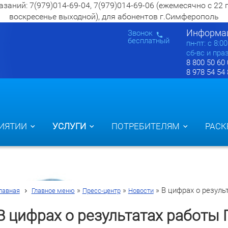
ий: 7(979)014-69-04, 7(979)014-69-06 (ежемесячно с 22 по 2
воскресенье выходной), для абонентов г.Симферополь
Информац
Звонок
бесплатный
пн-пт: c 8:0
сб-вс и пра
8 800 50 60
8 978 54 54
ИЯТИИ
УСЛУГИ
ПОТРЕБИТЕЛЯМ
РАСК
»
»
»
В цифрах о резуль
лавная
Главное меню
Пресс-центр
Новости
В цифрах о результатах работы