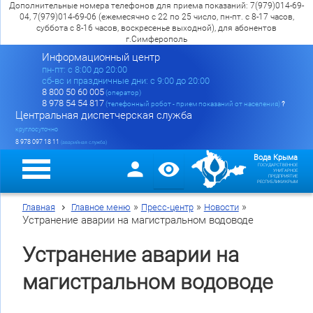
Дополнительные номера телефонов для приема показаний: 7(979)014-69-
04, 7(979)014-69-06 (ежемесячно с 22 по 25 число, пн-пт. с 8-17 часов,
суббота с 8-16 часов, воскресенье выходной), для абонентов
г.Симферополь
Информационный центр
пн-пт: c 8:00 до 20:00
сб-вс и праздничные дни: с 9:00 до 20:00
8 800 50 60 005
(оператор)
8 978 54 54 817
(телефонный робот - прием показаний от населения)
?
Центральная диспетчерская служба
круглосуточно
8 978 097 18 11
(аварийная служба)
Вода Крыма
ГОСУДАРСТВЕННОЕ
УНИТАРНОЕ
ПРЕДПРИЯТИЕ
РЕСПУБЛИКИ КРЫМ
»
»
»
Главная
Главное меню
Пресс-центр
Новости
Устранение аварии на магистральном водоводе
Устранение аварии на
магистральном водоводе