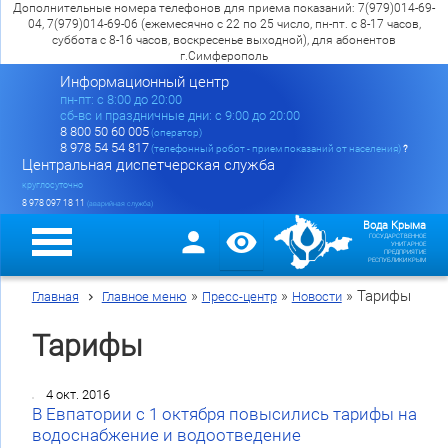
Дополнительные номера телефонов для приема показаний: 7(979)014-69-
04, 7(979)014-69-06 (ежемесячно с 22 по 25 число, пн-пт. с 8-17 часов,
суббота с 8-16 часов, воскресенье выходной), для абонентов
г.Симферополь
Информационный центр
пн-пт: c 8:00 до 20:00
сб-вс и праздничные дни: с 9:00 до 20:00
8 800 50 60 005
(оператор)
8 978 54 54 817
(телефонный робот - прием показаний от населения)
?
Центральная диспетчерская служба
круглосуточно
8 978 097 18 11
(аварийная служба)
Вода Крыма
ГОСУДАРСТВЕННОЕ
УНИТАРНОЕ
ПРЕДПРИЯТИЕ
РЕСПУБЛИКИ КРЫМ
»
»
»
Тарифы
Главная
Главное меню
Пресс-центр
Новости
Тарифы
4 окт. 2016
В Евпатории с 1 октября повысились тарифы на
водоснабжение и водоотведение