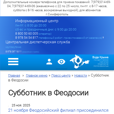
Дополнительные номера телефонов для приема показаний: 7(979)014-69-
04, 7(979)014-69-06 (ежемесячно с 22 по 25 число, пн-пт. с 8-17 часов,
суббота с 8-16 часов, воскресенье выходной), для абонентов
г.Симферополь
Информационный центр
пн-пт: c 8:00 до 20:00
сб-вс и праздничные дни: с 9:00 до 20:00
8 800 50 60 005
(оператор)
8 978 54 54 817
(телефонный робот - прием показаний от населения)
?
Центральная диспетчерская служба
круглосуточно
8 978 097 18 11
(аварийная служба)
Вода Крыма
ГОСУДАРСТВЕННОЕ
УНИТАРНОЕ
ПРЕДПРИЯТИЕ
РЕСПУБЛИКИ КРЫМ
»
»
»
Субботник
Главная
Главное меню
Пресс-центр
Новости
в Феодосии
Субботник в Феодосии
25 ноя. 2025
21 ноября Феодосийский филиал присоединился