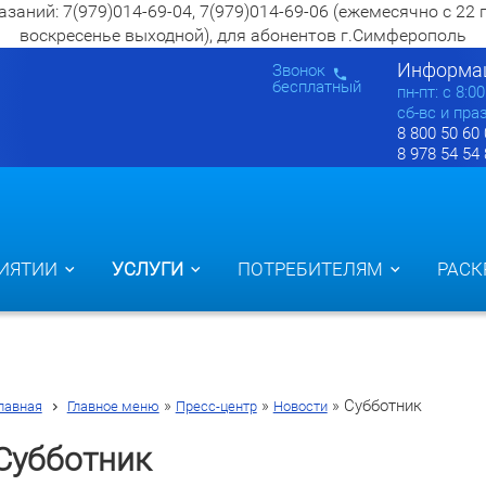
ий: 7(979)014-69-04, 7(979)014-69-06 (ежемесячно с 22 по 2
воскресенье выходной), для абонентов г.Симферополь
Информац
Звонок
бесплатный
пн-пт: c 8:0
сб-вс и пра
8 800 50 60
8 978 54 54
ИЯТИИ
УСЛУГИ
ПОТРЕБИТЕЛЯМ
РАСК
»
»
»
Субботник
лавная
Главное меню
Пресс-центр
Новости
Субботник