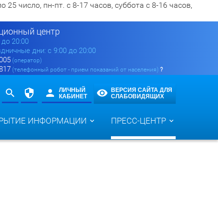
5 число, пн-пт. с 8-17 часов, суббота с 8-16 часов,
ионный центр
0 до 20:00
здничные дни: с 9:00 до 20:00
 005
(оператор)
 817
(телефонный робот - прием показаний от населения)
?
ЛИЧНЫЙ
ВЕРСИЯ САЙТА ДЛЯ
КАБИНЕТ
СЛАБОВИДЯЩИХ
РЫТИЕ ИНФОРМАЦИИ
ПРЕСС-ЦЕНТР