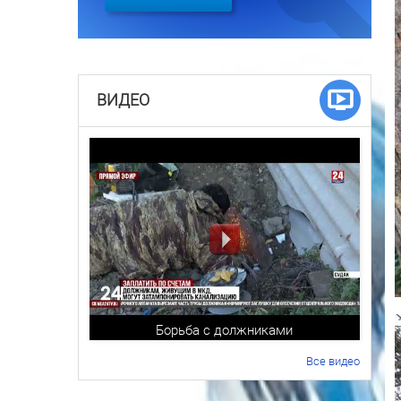
ВИДЕО
Борьба с должниками
Все видео