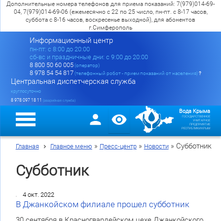
Дополнительные номера телефонов для приема показаний: 7(979)014-69-
04, 7(979)014-69-06 (ежемесячно с 22 по 25 число, пн-пт. с 8-17 часов,
суббота с 8-16 часов, воскресенье выходной), для абонентов
г.Симферополь
Информационный центр
пн-пт: c 8:00 до 20:00
сб-вс и праздничные дни: с 9:00 до 20:00
8 800 50 60 005
(оператор)
8 978 54 54 817
(телефонный робот - прием показаний от населения)
?
Центральная диспетчерская служба
круглосуточно
8 978 097 18 11
(аварийная служба)
Вода Крыма
ГОСУДАРСТВЕННОЕ
УНИТАРНОЕ
ПРЕДПРИЯТИЕ
РЕСПУБЛИКИ КРЫМ
»
»
»
Субботник
Главная
Главное меню
Пресс-центр
Новости
Субботник
4 окт. 2022
В Джанкойском филиале прошел субботник
30 сентября в Красногвардейском цехе Джанкойского