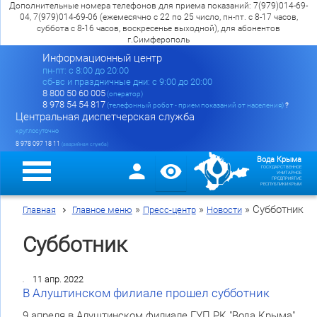
Дополнительные номера телефонов для приема показаний: 7(979)014-69-
04, 7(979)014-69-06 (ежемесячно с 22 по 25 число, пн-пт. с 8-17 часов,
суббота с 8-16 часов, воскресенье выходной), для абонентов
г.Симферополь
Информационный центр
пн-пт: c 8:00 до 20:00
сб-вс и праздничные дни: с 9:00 до 20:00
8 800 50 60 005
(оператор)
8 978 54 54 817
(телефонный робот - прием показаний от населения)
?
Центральная диспетчерская служба
круглосуточно
8 978 097 18 11
(аварийная служба)
Вода Крыма
ГОСУДАРСТВЕННОЕ
УНИТАРНОЕ
ПРЕДПРИЯТИЕ
РЕСПУБЛИКИ КРЫМ
»
»
»
Субботник
Главная
Главное меню
Пресс-центр
Новости
Субботник
11 апр. 2022
В Алуштинском филиале прошел субботник
9 апреля в Алуштинском филиале ГУП РК "Вода Крыма"