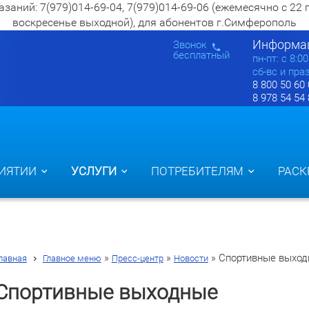
ий: 7(979)014-69-04, 7(979)014-69-06 (ежемесячно с 22 по 2
воскресенье выходной), для абонентов г.Симферополь
Информац
Звонок
бесплатный
пн-пт: c 8:0
сб-вс и пра
8 800 50 60
8 978 54 54
ИЯТИИ
УСЛУГИ
ПОТРЕБИТЕЛЯМ
РАСК
»
»
»
Спортивные выхо
лавная
Главное меню
Пресс-центр
Новости
Спортивные выходные