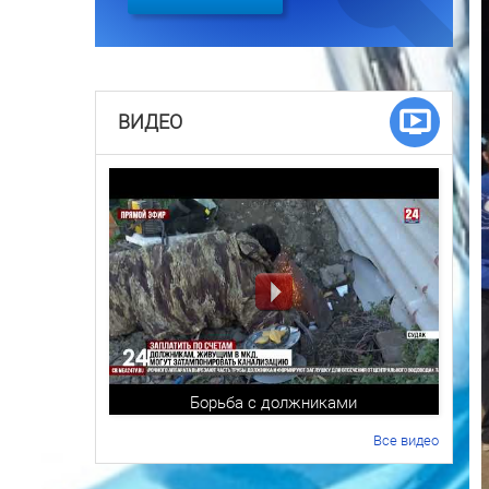
ВИДЕО
Борьба с должниками
Все видео