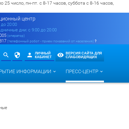
5 число, пн-пт. с 8-17 часов, суббота с 8-16 часов,
ионный центр
0 до 20:00
здничные дни: с 9:00 до 20:00
 005
(оператор)
 817
(телефонный робот - прием показаний от населения)
?
ЛИЧНЫЙ
ВЕРСИЯ САЙТА ДЛЯ
КАБИНЕТ
СЛАБОВИДЯЩИХ
РЫТИЕ ИНФОРМАЦИИ
ПРЕСС-ЦЕНТР
дные