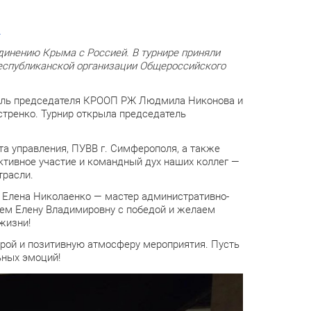
.
инению Крыма с Россией. В турнире приняли
республиканской организации Общероссийского
тель председателя КРООП РЖ Людмила Никонова и
тренко. Турнир открыла председатель
а управления, ПУВВ г. Симферополя, а также
ктивное участие и командный дух наших коллег —
трасли.
 Елена Николаенко — мастер административно-
ем Елену Владимировну с победой и желаем
 жизни!
трой и позитивную атмосферу мероприятия. Пусть
ьных эмоций!