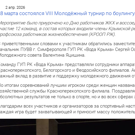
2 апр. 2026
28 марта состоялся VIII Молодёжный турнир по боулингу
ероприятие было приурочено ко Дню работников ЖКХ и воссоед
частие 12 команд, в состав которых входили члены Крымской 
рофсоюза работников жизнеобеспечения (КРООП РЖ).
 приветственными словами к участникам обратились замести
ачальник ПУВВ г. Симферополя ГУП РК «Вода Крыма» Сергей Ос
олодежного совета Валентина Яцишина.
оманду ГУП РК «Вода Крыма» представляли сотрудники аппарат
расноперекопского, Белогорского и Феодосийского филиалов. А
ажный вклад в развитие и поддержку молодежного движения о
о итогам соревнований лучшим игроком среди женщин названа
озяйственной службы Красноперекопского филиала. Поздравля
бсолютных результатов не только в спорте, но и во всех сферах
лагодарим всех участников и организаторов за спортивный нас
аждая игра будет захватывающей и приносит массу положител