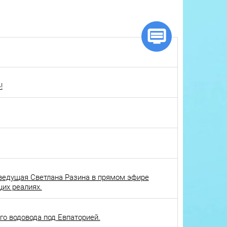
!
ведущая Светлана Разина в прямом эфире
щих реалиях.
о водовода под Евпаторией.