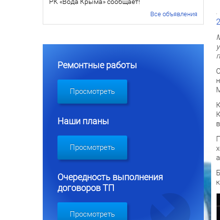
РК «Вода Крыма» сообщает!
Все объявления
М
у
п
Ремонтные работы
С
н
М
Просмотреть
К
К
Наши планы
в
П
Просмотреть
х
а
Б
Очередность выполнения
к
договоров ТП
Просмотреть