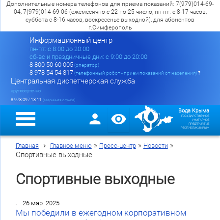
Дополнительные номера телефонов для приема показаний: 7(979)014-69-
04, 7(979)014-69-06 (ежемесячно с 22 по 25 число, пн-пт. с 8-17 часов,
суббота с 8-16 часов, воскресенье выходной), для абонентов
г.Симферополь
Информационный центр
пн-пт: c 8:00 до 20:00
сб-вс и праздничные дни: с 9:00 до 20:00
8 800 50 60 005
(оператор)
8 978 54 54 817
(телефонный робот - прием показаний от населения)
?
Центральная диспетчерская служба
круглосуточно
8 978 097 18 11
(аварийная служба)
Вода Крыма
ГОСУДАРСТВЕННОЕ
УНИТАРНОЕ
ПРЕДПРИЯТИЕ
РЕСПУБЛИКИ КРЫМ
»
»
»
Главная
Главное меню
Пресс-центр
Новости
Спортивные выходные
Спортивные выходные
26 мар. 2025
Мы победили в ежегодном корпоративном