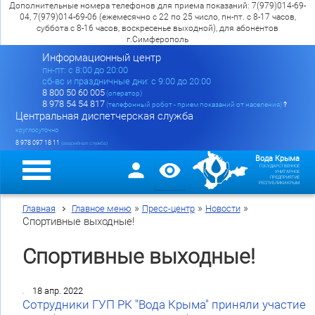
Дополнительные номера телефонов для приема показаний: 7(979)014-69-
04, 7(979)014-69-06 (ежемесячно с 22 по 25 число, пн-пт. с 8-17 часов,
суббота с 8-16 часов, воскресенье выходной), для абонентов
г.Симферополь
Информационный центр
пн-пт: c 8:00 до 20:00
сб-вс и праздничные дни: с 9:00 до 20:00
8 800 50 60 005
(оператор)
8 978 54 54 817
(телефонный робот - прием показаний от населения)
?
Центральная диспетчерская служба
круглосуточно
8 978 097 18 11
(аварийная служба)
Вода Крыма
ГОСУДАРСТВЕННОЕ
УНИТАРНОЕ
ПРЕДПРИЯТИЕ
РЕСПУБЛИКИ КРЫМ
»
»
»
Главная
Главное меню
Пресс-центр
Новости
Спортивные выходные!
Спортивные выходные!
18 апр. 2022
Сотрудники ГУП РК "Вода Крыма" приняли участие