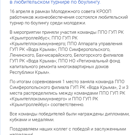
в любительском турнире по боулингу.
16 апреля в рамках Молодежного совета КРООП
работников жизнеобеспечения состоялся любительский
турнир по боулингу среди молодежи.
В мероприятии приняли участия команды ППО ГУП РК
«Крымтроллейбус»; ППО ГУП РК
«Крымтеплокоммунэнерго; ППО Аппарата управления
ГУП РК «Вода Крыма»; ППО Симферопольского,
Ленинского, Бахчисарайского, Белогорского филиалов
ГУП РК «Вода Крыма»; ППО НО «Региональный фонд
капитального ремонта многоквартирных домов
Республики Крым».
По итогам соревнования 1 место заняла команда ППО
Симферопольского филиала ГУП РК «Вода Крыма», 2 и 3
места распределились между командами ППО ГУП РК
«Крымтеплокоммунэнерго» и ППО ГУП РК
«Крымтроллейбус» соответственно.
Все команды победителей были награждены дипломами,
кубками и медалями.
Поздравляем наших коллег с победой и заслуженными
наградами!