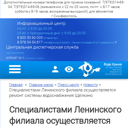
Дополнительные номера телефонов для приема показаний: 7(979)014-69-
04, 7(979)014-69-06 (ежемесячно с 22 по 25 число, пн-пт. с 8-17 часов,
суббота с 8-16 часов, воскресенье выходной), для абонентов
г.Симферополь
Информационный центр
пн-пт: c 8:00 до 20:00
сб-вс и праздничные дни: с 9:00 до 20:00
8 800 50 60 005
(оператор)
8 978 54 54 817
(телефонный робот - прием показаний от населения)
?
Центральная диспетчерская служба
круглосуточно
8 978 097 18 11
(аварийная служба)
Вода Крыма
ГОСУДАРСТВЕННОЕ
УНИТАРНОЕ
ПРЕДПРИЯТИЕ
РЕСПУБЛИКИ КРЫМ
»
»
»
Главная
Главное меню
Пресс-центр
Новости
Специалистами Ленинского филиала осуществляется
ремонт системы водоснабжения Щёлкино
Специалистами Ленинского
филиала осуществляется