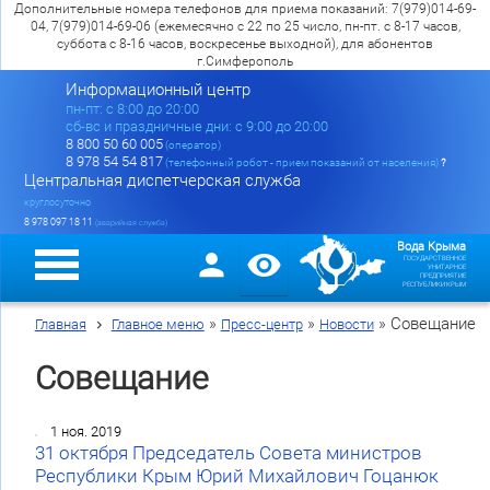
Дополнительные номера телефонов для приема показаний: 7(979)014-69-
04, 7(979)014-69-06 (ежемесячно с 22 по 25 число, пн-пт. с 8-17 часов,
суббота с 8-16 часов, воскресенье выходной), для абонентов
г.Симферополь
Информационный центр
пн-пт: c 8:00 до 20:00
сб-вс и праздничные дни: с 9:00 до 20:00
8 800 50 60 005
(оператор)
8 978 54 54 817
(телефонный робот - прием показаний от населения)
?
Центральная диспетчерская служба
круглосуточно
8 978 097 18 11
(аварийная служба)
Вода Крыма
ГОСУДАРСТВЕННОЕ
УНИТАРНОЕ
ПРЕДПРИЯТИЕ
РЕСПУБЛИКИ КРЫМ
»
»
»
Совещание
Главная
Главное меню
Пресс-центр
Новости
Совещание
1 ноя. 2019
31 октября Председатель Совета министров
Республики Крым Юрий Михайлович Гоцанюк