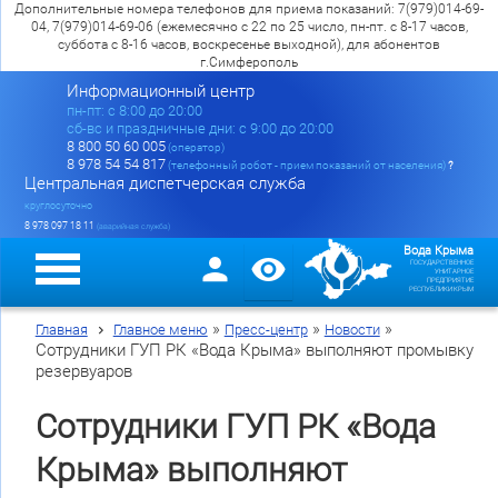
Дополнительные номера телефонов для приема показаний: 7(979)014-69-
04, 7(979)014-69-06 (ежемесячно с 22 по 25 число, пн-пт. с 8-17 часов,
суббота с 8-16 часов, воскресенье выходной), для абонентов
г.Симферополь
Информационный центр
пн-пт: c 8:00 до 20:00
сб-вс и праздничные дни: с 9:00 до 20:00
8 800 50 60 005
(оператор)
8 978 54 54 817
(телефонный робот - прием показаний от населения)
?
Центральная диспетчерская служба
круглосуточно
8 978 097 18 11
(аварийная служба)
Вода Крыма
ГОСУДАРСТВЕННОЕ
УНИТАРНОЕ
ПРЕДПРИЯТИЕ
РЕСПУБЛИКИ КРЫМ
»
»
»
Главная
Главное меню
Пресс-центр
Новости
Сотрудники ГУП РК «Вода Крыма» выполняют промывку
резервуаров
Сотрудники ГУП РК «Вода
Крыма» выполняют