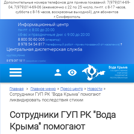
Дополнительные номера телефонов для приема показаний: 7(979)014-69-
04, 7(979)014-69-06 (ежемесячно с 22 по 25 число, пн-пт. с 8-17 часов,
суббота с 8-16 часов, воскресенье выходной), для абонентов
г.Симферополь
Информационный центр
пн-пт: c 8:00 до 20:00
сб-вс и праздничные дни: с 9:00 до 20:00
8 800 50 60 005
(оператор)
8 978 54 54 817
(телефонный робот - прием показаний от населения)
?
Центральная диспетчерская служба
круглосуточно
8 978 097 18 11
(аварийная служба)
Вода Крыма
ГОСУДАРСТВЕННОЕ
УНИТАРНОЕ
ПРЕДПРИЯТИЕ
РЕСПУБЛИКИ КРЫМ
»
»
»
Главная
Главное меню
Пресс-центр
Новости
Сотрудники ГУП РК "Вода Крыма" помогают
ликвидировать последствия стихии
Сотрудники ГУП РК "Вода
Крыма" помогают