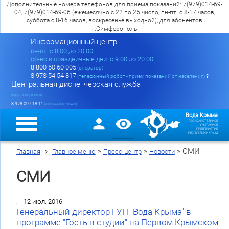
Дополнительные номера телефонов для приема показаний: 7(979)014-69-
04, 7(979)014-69-06 (ежемесячно с 22 по 25 число, пн-пт. с 8-17 часов,
суббота с 8-16 часов, воскресенье выходной), для абонентов
г.Симферополь
Информационный центр
пн-пт: c 8:00 до 20:00
сб-вс и праздничные дни: с 9:00 до 20:00
8 800 50 60 005
(оператор)
8 978 54 54 817
(телефонный робот - прием показаний от населения)
?
Центральная диспетчерская служба
круглосуточно
8 978 097 18 11
(аварийная служба)
Вода Крыма
ГОСУДАРСТВЕННОЕ
УНИТАРНОЕ
ПРЕДПРИЯТИЕ
РЕСПУБЛИКИ КРЫМ
»
»
»
СМИ
Главная
Главное меню
Пресс-центр
Новости
СМИ
12 июл. 2016
Генеральный директор ГУП "Вода Крыма" в
программе "Гость в студии" на Первом Крымском