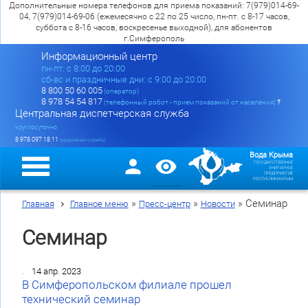
Дополнительные номера телефонов для приема показаний: 7(979)014-69-
04, 7(979)014-69-06 (ежемесячно с 22 по 25 число, пн-пт. с 8-17 часов,
суббота с 8-16 часов, воскресенье выходной), для абонентов
г.Симферополь
Информационный центр
пн-пт: c 8:00 до 20:00
сб-вс и праздничные дни: с 9:00 до 20:00
8 800 50 60 005
(оператор)
8 978 54 54 817
(телефонный робот - прием показаний от населения)
?
Центральная диспетчерская служба
круглосуточно
8 978 097 18 11
(аварийная служба)
Вода Крыма
ГОСУДАРСТВЕННОЕ
УНИТАРНОЕ
ПРЕДПРИЯТИЕ
РЕСПУБЛИКИ КРЫМ
»
»
»
Семинар
Главная
Главное меню
Пресс-центр
Новости
Семинар
14 апр. 2023
В Симферопольском филиале прошел
технический семинар