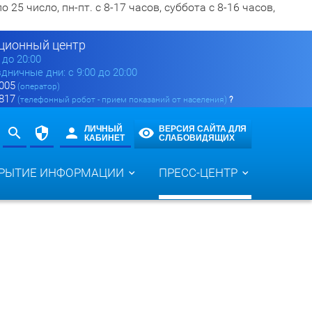
5 число, пн-пт. с 8-17 часов, суббота с 8-16 часов,
ионный центр
0 до 20:00
здничные дни: с 9:00 до 20:00
 005
(оператор)
 817
(телефонный робот - прием показаний от населения)
?
ЛИЧНЫЙ
ВЕРСИЯ САЙТА ДЛЯ
КАБИНЕТ
СЛАБОВИДЯЩИХ
РЫТИЕ ИНФОРМАЦИИ
ПРЕСС-ЦЕНТР