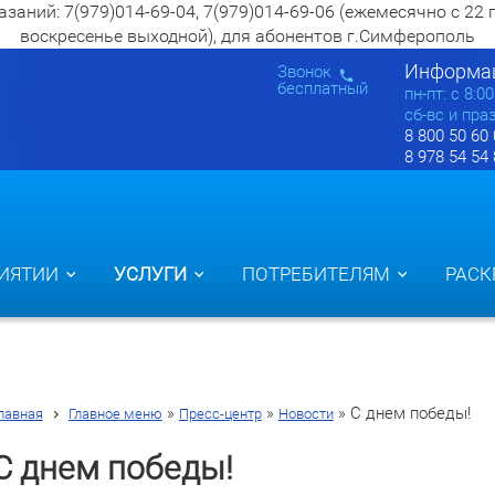
ий: 7(979)014-69-04, 7(979)014-69-06 (ежемесячно с 22 по 2
воскресенье выходной), для абонентов г.Симферополь
Информац
Звонок
бесплатный
пн-пт: c 8:0
сб-вс и пра
8 800 50 60
8 978 54 54
ИЯТИИ
УСЛУГИ
ПОТРЕБИТЕЛЯМ
РАСК
»
»
»
С днем победы!
лавная
Главное меню
Пресс-центр
Новости
С днем победы!