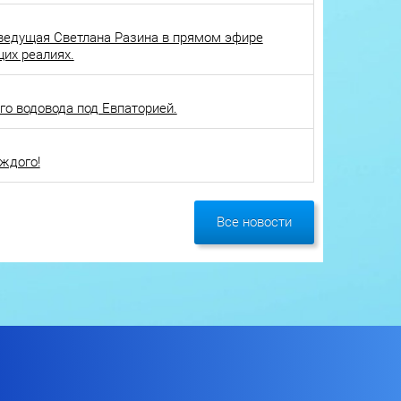
ведущая Светлана Разина в прямом эфире
щих реалиях.
о водовода под Евпаторией.
ждого!
Все новости