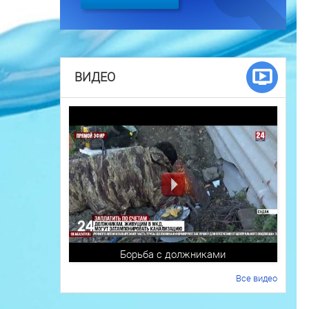
ВИДЕО
Борьба с должниками
Все видео