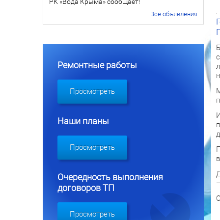
РК «Вода Крыма» сообщает!
Все объявления
Б
с
Ремонтные работы
л
н
М
Просмотреть
п
И
Наши планы
п
д
Просмотреть
П
в
Д
Очередность выполнения
—
договоров ТП
С
Просмотреть