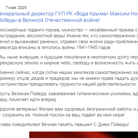
7 мая. 2025
Генеральный директор ГУП РК «Вода Крыма» Максим Но
Победы в Великой Отечественной войне!
ессмертные подвиги героев, мужество — незабвенный пример ст
острадания, абсолютной веры! Имена тех, кто самоотверженно 
ечил и выхаживал раненых, отдавал свои жизни ради приближен
авсегда вписаны в летопись войны 1941-1945 годов.
ы, ныне живущие, и будущие поколения в неоплатном долгу пер
рекрасную землю и мирное небо, свободу и возможность жить и
менно сейчас, когда сотни наших земляков самоотверженно з
римеру отцов, дедов и прадедов, мы не имеем права падать ду
остоинством преодолевать трудности нашей действительности.
усть Великая Победа, завоеванная титаническими усилиями, вд
еру, помогает идти вперед.
орогие ветераны! Желаю вам здоровья, безграничной заботы и 
 сохранить ее. Низкий поклон за ваш подвиг во имя мира!
лава победителям! Вечная память павшим! С Днем Победы!