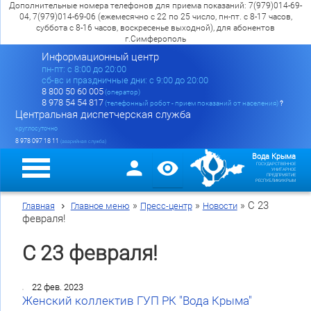
Дополнительные номера телефонов для приема показаний: 7(979)014-69-
04, 7(979)014-69-06 (ежемесячно с 22 по 25 число, пн-пт. с 8-17 часов,
суббота с 8-16 часов, воскресенье выходной), для абонентов
г.Симферополь
Информационный центр
пн-пт: c 8:00 до 20:00
сб-вс и праздничные дни: с 9:00 до 20:00
8 800 50 60 005
(оператор)
8 978 54 54 817
(телефонный робот - прием показаний от населения)
?
Центральная диспетчерская служба
круглосуточно
8 978 097 18 11
(аварийная служба)
Вода Крыма
ГОСУДАРСТВЕННОЕ
УНИТАРНОЕ
ПРЕДПРИЯТИЕ
РЕСПУБЛИКИ КРЫМ
»
»
»
С 23
Главная
Главное меню
Пресс-центр
Новости
февраля!
С 23 февраля!
22 фев. 2023
Женский коллектив ГУП РК "Вода Крыма"