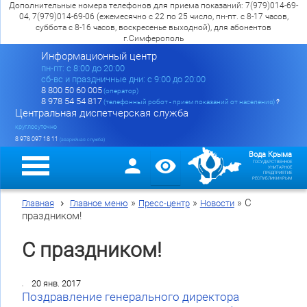
Дополнительные номера телефонов для приема показаний: 7(979)014-69-
04, 7(979)014-69-06 (ежемесячно с 22 по 25 число, пн-пт. с 8-17 часов,
суббота с 8-16 часов, воскресенье выходной), для абонентов
г.Симферополь
Информационный центр
пн-пт: c 8:00 до 20:00
сб-вс и праздничные дни: с 9:00 до 20:00
8 800 50 60 005
(оператор)
8 978 54 54 817
(телефонный робот - прием показаний от населения)
?
Центральная диспетчерская служба
круглосуточно
8 978 097 18 11
(аварийная служба)
Вода Крыма
ГОСУДАРСТВЕННОЕ
УНИТАРНОЕ
ПРЕДПРИЯТИЕ
РЕСПУБЛИКИ КРЫМ
»
»
»
С
Главная
Главное меню
Пресс-центр
Новости
праздником!
С праздником!
20 янв. 2017
Поздравление генерального директора