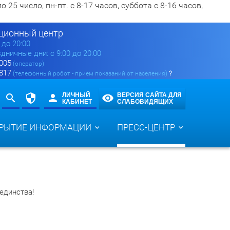
5 число, пн-пт. с 8-17 часов, суббота с 8-16 часов,
ионный центр
0 до 20:00
здничные дни: с 9:00 до 20:00
 005
(оператор)
 817
(телефонный робот - прием показаний от населения)
?
ЛИЧНЫЙ
ВЕРСИЯ САЙТА ДЛЯ
КАБИНЕТ
СЛАБОВИДЯЩИХ
РЫТИЕ ИНФОРМАЦИИ
ПРЕСС-ЦЕНТР
единства!