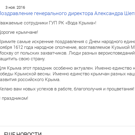
3 ноя. 2016
Поздравление генерального директора Александра Шеп
важаемые сотрудники ГУП РК «Вода Крыма»!
орогие крымчане!
римите самые искренние поздравления с Днем народного единс
оября 1612 года народное ополчение, возглавляемое Кузьмой
оскву от польских захватчиков. Люди разных вероисповеданий
ащитить свою страну.
ля Крыма этот праздник особенно актуален. Именно единство 
обеды Крымской весны. Именно единство крымчан разных наци
азвития российского Крыма.
елаю вам новых успехов в работе, благополучия и процветания!
 праздником!
ЕЩЕ НОВОСТИ