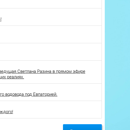
!
ведущая Светлана Разина в прямом эфире
щих реалиях.
о водовода под Евпаторией.
ждого!