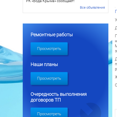
РК «Вода Крыма» сообщает!
Все объявления
У
Д
Ремонтные работы
П
н
М
Просмотреть
з
Д
п
Наши планы
р
Ж
Просмотреть
С
Очередность выполнения
договоров ТП
Просмотреть