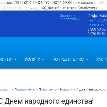
ий: 7(979)014-69-04, 7(979)014-69-06 (ежемесячно с 22 по 2
воскресенье выходной), для абонентов г.Симферополь
Информац
Звонок
бесплатный
пн-пт: c 8:0
сб-вс и пра
8 800 50 60
8 978 54 54
ИЯТИИ
УСЛУГИ
ПОТРЕБИТЕЛЯМ
РАСК
»
»
»
С Днем народного 
лавная
Главное меню
Пресс-центр
Новости
С Днем народного единства!