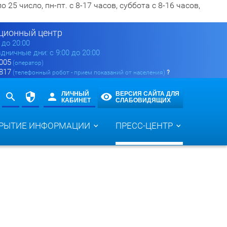
5 число, пн-пт. с 8-17 часов, суббота с 8-16 часов,
ионный центр
0 до 20:00
здничные дни: с 9:00 до 20:00
 005
(оператор)
 817
(телефонный робот - прием показаний от населения)
?
ЛИЧНЫЙ
ВЕРСИЯ САЙТА ДЛЯ
КАБИНЕТ
СЛАБОВИДЯЩИХ
РЫТИЕ ИНФОРМАЦИИ
ПРЕСС-ЦЕНТР
ы