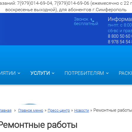
ий: 7(979)014-69-04, 7(979)014-69-06 (ежемесячно с 22 по 2
воскресенье выходной), для абонентов г.Симферополь
Информац
Звонок
бесплатный
пн-пт: c 8:0
сб-вс и пра
8 800 50 60
8 978 54 54
ИЯТИИ
УСЛУГИ
ПОТРЕБИТЕЛЯМ
РАСК
»
»
»
Ремонтные работ
лавная
Главное меню
Пресс-центр
Новости
Ремонтные работы