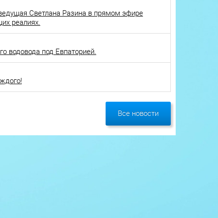
ведущая Светлана Разина в прямом эфире
щих реалиях.
о водовода под Евпаторией.
ждого!
Все новости