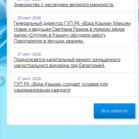
Знакомство с наследием великого мариниста.
29 июл. 2026
Генеральный директор ГУП РК «Вода Крыма» Максим
Новик и ведущая Светлана Разина в прямом эфире
радио «Спутник в Крыму» обсудили работу
Предприятия в текущих реалиях.
27 июл. 2026
Продолжается капитальный ремонт изношенного
магистрального водовода под Евпаторией.
27 июл. 2026
ГУП РК «Вода Крыма» создает условия для
самореализации каждого!
Все новости