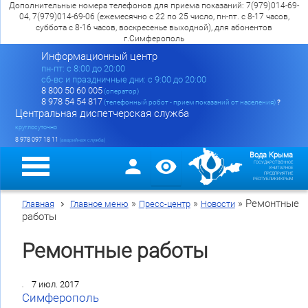
Дополнительные номера телефонов для приема показаний: 7(979)014-69-
04, 7(979)014-69-06 (ежемесячно с 22 по 25 число, пн-пт. с 8-17 часов,
суббота с 8-16 часов, воскресенье выходной), для абонентов
г.Симферополь
Информационный центр
пн-пт: c 8:00 до 20:00
сб-вс и праздничные дни: с 9:00 до 20:00
8 800 50 60 005
(оператор)
8 978 54 54 817
(телефонный робот - прием показаний от населения)
?
Центральная диспетчерская служба
круглосуточно
8 978 097 18 11
(аварийная служба)
Вода Крыма
ГОСУДАРСТВЕННОЕ
УНИТАРНОЕ
ПРЕДПРИЯТИЕ
РЕСПУБЛИКИ КРЫМ
»
»
»
Ремонтные
Главная
Главное меню
Пресс-центр
Новости
работы
Ремонтные работы
7 июл. 2017
Симферополь