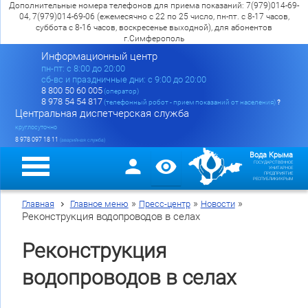
Дополнительные номера телефонов для приема показаний: 7(979)014-69-
04, 7(979)014-69-06 (ежемесячно с 22 по 25 число, пн-пт. с 8-17 часов,
суббота с 8-16 часов, воскресенье выходной), для абонентов
г.Симферополь
Информационный центр
пн-пт: c 8:00 до 20:00
сб-вс и праздничные дни: с 9:00 до 20:00
8 800 50 60 005
(оператор)
8 978 54 54 817
(телефонный робот - прием показаний от населения)
?
Центральная диспетчерская служба
круглосуточно
8 978 097 18 11
(аварийная служба)
Вода Крыма
ГОСУДАРСТВЕННОЕ
УНИТАРНОЕ
ПРЕДПРИЯТИЕ
РЕСПУБЛИКИ КРЫМ
»
»
»
Главная
Главное меню
Пресс-центр
Новости
Реконструкция водопроводов в селах
Реконструкция
водопроводов в селах