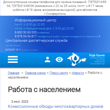
Дополнительные номера телефонов для приема показаний: 7(979)014-69-
04, 7(979)014-69-06 (ежемесячно с 22 по 25 число, пн-пт. с 8-17 часов,
суббота с 8-16 часов, воскресенье выходной), для абонентов
г.Симферополь
Информационный центр
пн-пт: c 8:00 до 20:00
сб-вс и праздничные дни: с 9:00 до 20:00
8 800 50 60 005
(оператор)
8 978 54 54 817
(телефонный робот - прием показаний от населения)
?
Центральная диспетчерская служба
круглосуточно
8 978 097 18 11
(аварийная служба)
Вода Крыма
ГОСУДАРСТВЕННОЕ
УНИТАРНОЕ
ПРЕДПРИЯТИЕ
РЕСПУБЛИКИ КРЫМ
»
»
»
Работа с
Главная
Главное меню
Пресс-центр
Новости
населением
Работа с населением
3 июл. 2023
Комиссионные обходы многоквартирных домов