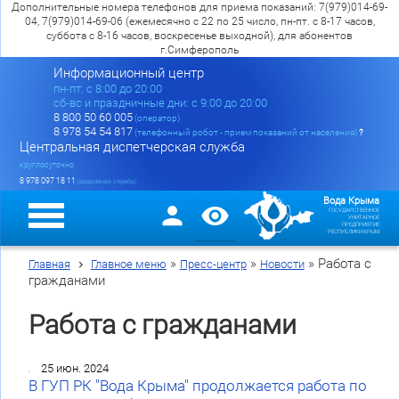
Дополнительные номера телефонов для приема показаний: 7(979)014-69-
04, 7(979)014-69-06 (ежемесячно с 22 по 25 число, пн-пт. с 8-17 часов,
суббота с 8-16 часов, воскресенье выходной), для абонентов
г.Симферополь
Информационный центр
пн-пт: c 8:00 до 20:00
сб-вс и праздничные дни: с 9:00 до 20:00
8 800 50 60 005
(оператор)
8 978 54 54 817
(телефонный робот - прием показаний от населения)
?
Центральная диспетчерская служба
круглосуточно
8 978 097 18 11
(аварийная служба)
Вода Крыма
ГОСУДАРСТВЕННОЕ
УНИТАРНОЕ
ПРЕДПРИЯТИЕ
РЕСПУБЛИКИ КРЫМ
»
»
»
Работа с
Главная
Главное меню
Пресс-центр
Новости
гражданами
Работа с гражданами
25 июн. 2024
В ГУП РК "Вода Крыма" продолжается работа по