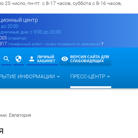
5 число, пн-пт. с 8-17 часов, суббота с 8-16 часов,
ионный центр
0 до 20:00
здничные дни: с 9:00 до 20:00
 005
(оператор)
 817
(телефонный робот - прием показаний от населения)
?
ЛИЧНЫЙ
ВЕРСИЯ САЙТА ДЛЯ
КАБИНЕТ
СЛАБОВИДЯЩИХ
РЫТИЕ ИНФОРМАЦИИ
ПРЕСС-ЦЕНТР
ами. Евпатория
я