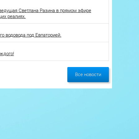
ведущая Светлана Разина в прямом эфире
щих реалиях.
о водовода под Евпаторией.
ждого!
Все новости