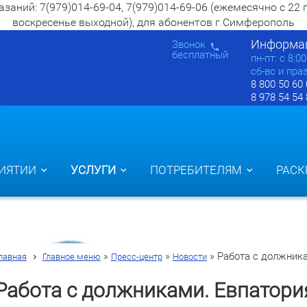
ий: 7(979)014-69-04, 7(979)014-69-06 (ежемесячно с 22 по 2
воскресенье выходной), для абонентов г.Симферополь
Информац
Звонок
бесплатный
пн-пт: c 8:0
сб-вс и пра
8 800 50 60
8 978 54 54
ИЯТИИ
УСЛУГИ
ПОТРЕБИТЕЛЯМ
РАСК
»
»
»
Работа с должник
лавная
Главное меню
Пресс-центр
Новости
Работа с должниками. Евпатори