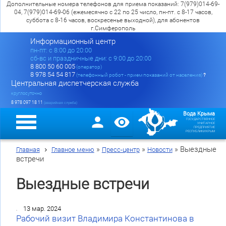
Дополнительные номера телефонов для приема показаний: 7(979)014-69-
04, 7(979)014-69-06 (ежемесячно с 22 по 25 число, пн-пт. с 8-17 часов,
суббота с 8-16 часов, воскресенье выходной), для абонентов
г.Симферополь
Информационный центр
пн-пт: c 8:00 до 20:00
сб-вс и праздничные дни: с 9:00 до 20:00
8 800 50 60 005
(оператор)
8 978 54 54 817
(телефонный робот - прием показаний от населения)
?
Центральная диспетчерская служба
круглосуточно
8 978 097 18 11
(аварийная служба)
Вода Крыма
ГОСУДАРСТВЕННОЕ
УНИТАРНОЕ
ПРЕДПРИЯТИЕ
РЕСПУБЛИКИ КРЫМ
»
»
»
Выездные
Главная
Главное меню
Пресс-центр
Новости
встречи
Выездные встречи
13 мар. 2024
Рабочий визит Владимира Константинова в