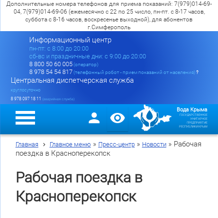
Дополнительные номера телефонов для приема показаний: 7(979)014-69-
04, 7(979)014-69-06 (ежемесячно с 22 по 25 число, пн-пт. с 8-17 часов,
суббота с 8-16 часов, воскресенье выходной), для абонентов
г.Симферополь
Информационный центр
пн-пт: c 8:00 до 20:00
сб-вс и праздничные дни: с 9:00 до 20:00
8 800 50 60 005
(оператор)
8 978 54 54 817
(телефонный робот - прием показаний от населения)
?
Центральная диспетчерская служба
круглосуточно
8 978 097 18 11
(аварийная служба)
Вода Крыма
ГОСУДАРСТВЕННОЕ
УНИТАРНОЕ
ПРЕДПРИЯТИЕ
РЕСПУБЛИКИ КРЫМ
»
»
»
Рабочая
Главная
Главное меню
Пресс-центр
Новости
поездка в Красноперекопск
Рабочая поездка в
Красноперекопск