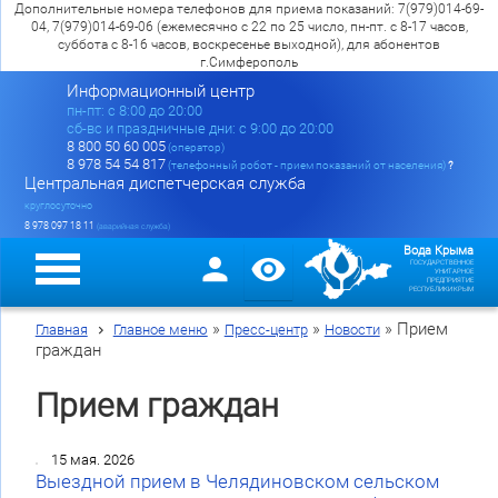
Дополнительные номера телефонов для приема показаний: 7(979)014-69-
04, 7(979)014-69-06 (ежемесячно с 22 по 25 число, пн-пт. с 8-17 часов,
суббота с 8-16 часов, воскресенье выходной), для абонентов
г.Симферополь
Информационный центр
пн-пт: c 8:00 до 20:00
сб-вс и праздничные дни: с 9:00 до 20:00
8 800 50 60 005
(оператор)
8 978 54 54 817
(телефонный робот - прием показаний от населения)
?
Центральная диспетчерская служба
круглосуточно
8 978 097 18 11
(аварийная служба)
Вода Крыма
ГОСУДАРСТВЕННОЕ
УНИТАРНОЕ
ПРЕДПРИЯТИЕ
РЕСПУБЛИКИ КРЫМ
»
»
»
Прием
Главная
Главное меню
Пресс-центр
Новости
граждан
Прием граждан
15 мая. 2026
Выездной прием в Челядиновском сельском