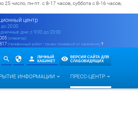
5 число, пн-пт. с 8-17 часов, суббота с 8-16 часов,
ионный центр
0 до 20:00
здничные дни: с 9:00 до 20:00
 005
(оператор)
 817
(телефонный робот - прием показаний от населения)
?
ЛИЧНЫЙ
ВЕРСИЯ САЙТА ДЛЯ
КАБИНЕТ
СЛАБОВИДЯЩИХ
РЫТИЕ ИНФОРМАЦИИ
ПРЕСС-ЦЕНТР