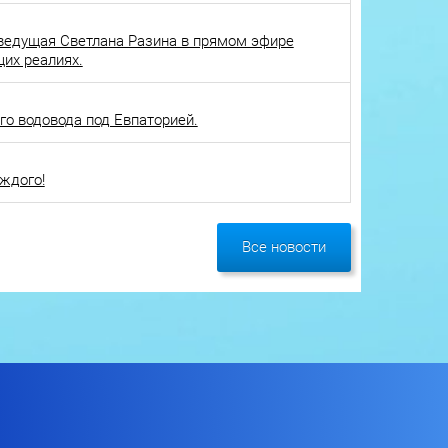
ведущая Светлана Разина в прямом эфире
щих реалиях.
о водовода под Евпаторией.
ждого!
Все новости