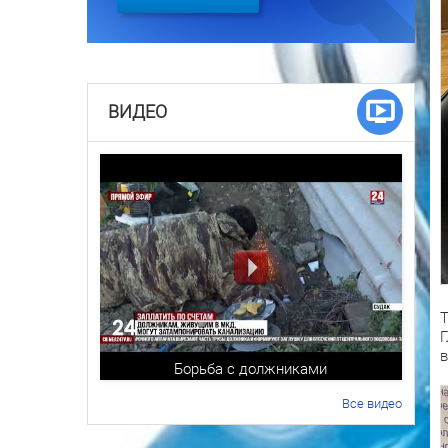
ВИДЕО
Т
Г
в
Борьба с должниками
Все видео