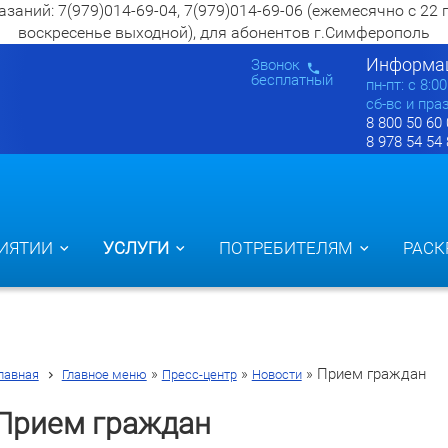
ий: 7(979)014-69-04, 7(979)014-69-06 (ежемесячно с 22 по 2
воскресенье выходной), для абонентов г.Симферополь
Информац
Звонок
бесплатный
пн-пт: c 8:0
сб-вс и пра
8 800 50 60
8 978 54 54
ИЯТИИ
УСЛУГИ
ПОТРЕБИТЕЛЯМ
РАСК
»
»
»
Прием граждан
лавная
Главное меню
Пресс-центр
Новости
Прием граждан