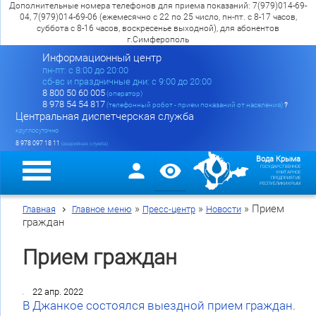
Дополнительные номера телефонов для приема показаний: 7(979)014-69-
04, 7(979)014-69-06 (ежемесячно с 22 по 25 число, пн-пт. с 8-17 часов,
суббота с 8-16 часов, воскресенье выходной), для абонентов
г.Симферополь
Информационный центр
пн-пт: c 8:00 до 20:00
сб-вс и праздничные дни: с 9:00 до 20:00
8 800 50 60 005
(оператор)
8 978 54 54 817
(телефонный робот - прием показаний от населения)
?
Центральная диспетчерская служба
круглосуточно
8 978 097 18 11
(аварийная служба)
Вода Крыма
ГОСУДАРСТВЕННОЕ
УНИТАРНОЕ
ПРЕДПРИЯТИЕ
РЕСПУБЛИКИ КРЫМ
»
»
»
Прием
Главная
Главное меню
Пресс-центр
Новости
граждан
Прием граждан
22 апр. 2022
В Джанкое состоялся выездной прием граждан.