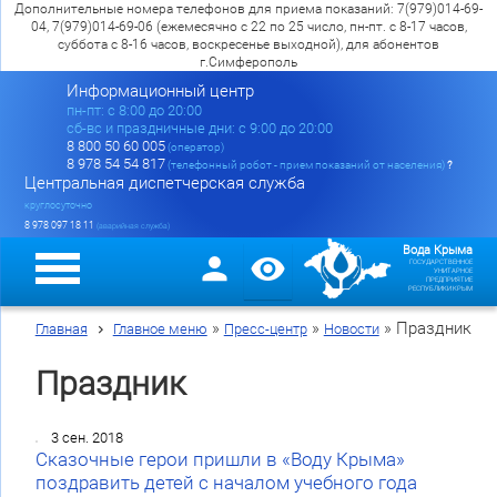
Дополнительные номера телефонов для приема показаний: 7(979)014-69-
04, 7(979)014-69-06 (ежемесячно с 22 по 25 число, пн-пт. с 8-17 часов,
суббота с 8-16 часов, воскресенье выходной), для абонентов
г.Симферополь
Информационный центр
пн-пт: c 8:00 до 20:00
сб-вс и праздничные дни: с 9:00 до 20:00
8 800 50 60 005
(оператор)
8 978 54 54 817
(телефонный робот - прием показаний от населения)
?
Центральная диспетчерская служба
круглосуточно
8 978 097 18 11
(аварийная служба)
Вода Крыма
ГОСУДАРСТВЕННОЕ
УНИТАРНОЕ
ПРЕДПРИЯТИЕ
РЕСПУБЛИКИ КРЫМ
»
»
»
Праздник
Главная
Главное меню
Пресс-центр
Новости
Праздник
3 сен. 2018
Сказочные герои пришли в «Воду Крыма»
поздравить детей с началом учебного года